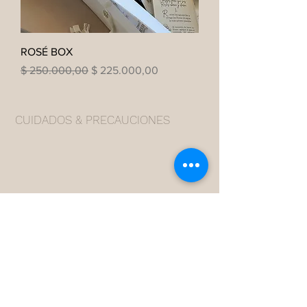
ROSÉ BOX
Precio
Precio de oferta
$ 250.000,00
$ 225.000,00
CUIDADOS & PRECAUCIONES