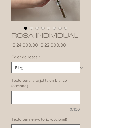
ROSA INDIVIDUAL
Precio
Precio
 $ 24.000,00 
$ 22.000,00
de
oferta
Color de rosas
*
Texto para la tarjetita en blanco
(opcional)
0/100
Texto para envoltorio (opcional)