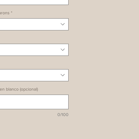
arons
*
 en blanco (opcional)
0/100