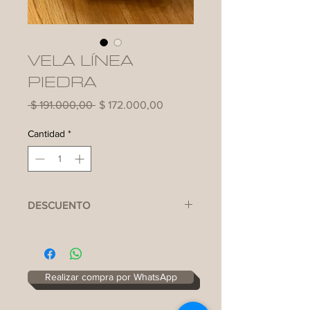
VELA LÍNEA
PIEDRA
Precio
Precio
 $ 191.000,00 
$ 172.000,00
de
oferta
Cantidad
*
DESCUENTO
APLICA ÚNICAMENTE PARA PAGO EN
EFECTIVO Y/O TRANSFERENCIA
Realizar compra por WhatsApp