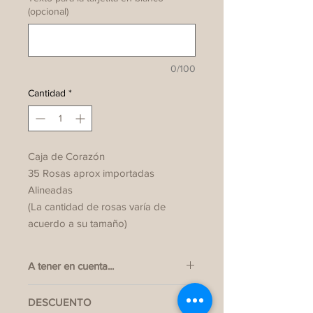
(opcional)
0/100
Cantidad
*
Caja de Corazón
35 Rosas aprox importadas
Alineadas
(La cantidad de rosas varía de
acuerdo a su tamaño)
A tener en cuenta...
Nuestra variedad de rosas y box
DESCUENTO
varian de acuerdo a la temporada.