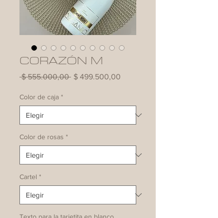
CORAZÓN M
Precio
Precio
 $ 555.000,00 
$ 499.500,00
de
oferta
Color de caja
*
Color de rosas
*
Cartel
*
Texto para la tarjetita en blanco