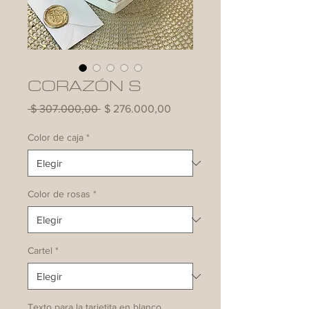
CORAZÓN S
Precio
Precio
 $ 307.000,00 
$ 276.000,00
de
oferta
Color de caja
*
Color de rosas
*
Cartel
*
Texto para la tarjetita en blanco